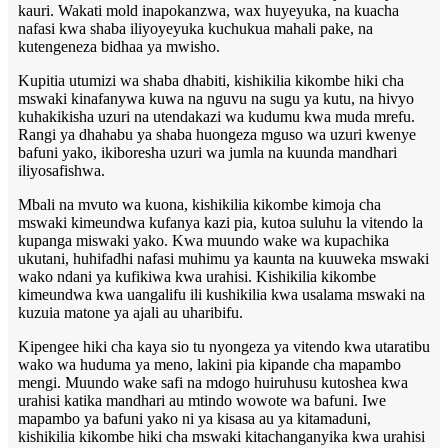
kauri. Wakati mold inapokanzwa, wax huyeyuka, na kuacha
nafasi kwa shaba iliyoyeyuka kuchukua mahali pake, na
kutengeneza bidhaa ya mwisho.
Kupitia utumizi wa shaba dhabiti, kishikilia kikombe hiki cha
mswaki kinafanywa kuwa na nguvu na sugu ya kutu, na hivyo
kuhakikisha uzuri na utendakazi wa kudumu kwa muda mrefu.
Rangi ya dhahabu ya shaba huongeza mguso wa uzuri kwenye
bafuni yako, ikiboresha uzuri wa jumla na kuunda mandhari
iliyosafishwa.
Mbali na mvuto wa kuona, kishikilia kikombe kimoja cha
mswaki kimeundwa kufanya kazi pia, kutoa suluhu la vitendo la
kupanga miswaki yako. Kwa muundo wake wa kupachika
ukutani, huhifadhi nafasi muhimu ya kaunta na kuuweka mswaki
wako ndani ya kufikiwa kwa urahisi. Kishikilia kikombe
kimeundwa kwa uangalifu ili kushikilia kwa usalama mswaki na
kuzuia matone ya ajali au uharibifu.
Kipengee hiki cha kaya sio tu nyongeza ya vitendo kwa utaratibu
wako wa huduma ya meno, lakini pia kipande cha mapambo
mengi. Muundo wake safi na mdogo huiruhusu kutoshea kwa
urahisi katika mandhari au mtindo wowote wa bafuni. Iwe
mapambo ya bafuni yako ni ya kisasa au ya kitamaduni,
kishikilia kikombe hiki cha mswaki kitachanganyika kwa urahisi