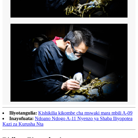
Iliyotangulia:
Kishikilia kikombe cha mswaki mara mbili A-09
Inayofuata:
Ndoano Ndogo A-11 Nyenzo ya Shaba Iliyopotea
Kazi za Kurusha Nta