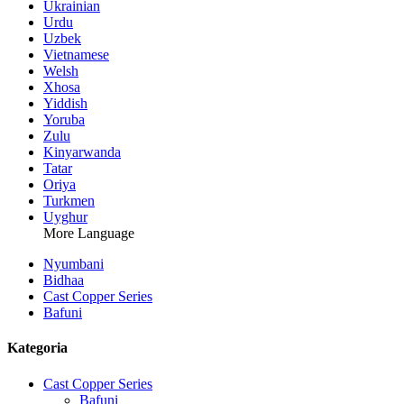
Ukrainian
Urdu
Uzbek
Vietnamese
Welsh
Xhosa
Yiddish
Yoruba
Zulu
Kinyarwanda
Tatar
Oriya
Turkmen
Uyghur
More Language
Nyumbani
Bidhaa
Cast Copper Series
Bafuni
Kategoria
Cast Copper Series
Bafuni