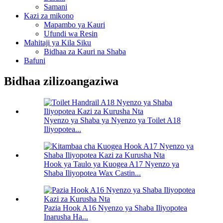
Samani
Kazi za mikono
Mapambo ya Kauri
Ufundi wa Resin
Mahitaji ya Kila Siku
Bidhaa za Kauri na Shaba
Bafuni
Bidhaa zilizoangaziwa
Nyenzo ya Shaba ya Nyenzo ya Toilet A18
Iliyopotea...
Hook ya Taulo ya Kuogea A17 Nyenzo ya
Shaba Iliyopotea Wax Castin...
Pazia Hook A16 Nyenzo ya Shaba Iliyopotea
Inarusha Ha...