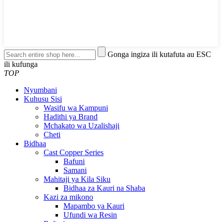
Gonga ingiza ili kutafuta au ESC
ili kufunga
TOP
Nyumbani
Kuhusu Sisi
Wasifu wa Kampuni
Hadithi ya Brand
Mchakato wa Uzalishaji
Cheti
Bidhaa
Cast Copper Series
Bafuni
Samani
Mahitaji ya Kila Siku
Bidhaa za Kauri na Shaba
Kazi za mikono
Mapambo ya Kauri
Ufundi wa Resin