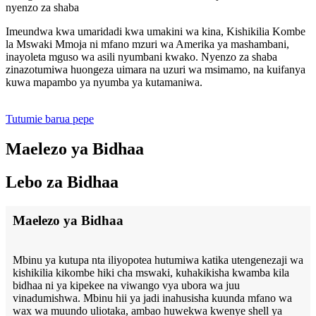
nyenzo za shaba
Imeundwa kwa umaridadi kwa umakini wa kina, Kishikilia Kombe
la Mswaki Mmoja ni mfano mzuri wa Amerika ya mashambani,
inayoleta mguso wa asili nyumbani kwako. Nyenzo za shaba
zinazotumiwa huongeza uimara na uzuri wa msimamo, na kuifanya
kuwa mapambo ya nyumba ya kutamaniwa.
Tutumie barua pepe
Maelezo ya Bidhaa
Lebo za Bidhaa
Maelezo ya Bidhaa
Mbinu ya kutupa nta iliyopotea hutumiwa katika utengenezaji wa
kishikilia kikombe hiki cha mswaki, kuhakikisha kwamba kila
bidhaa ni ya kipekee na viwango vya ubora wa juu
vinadumishwa. Mbinu hii ya jadi inahusisha kuunda mfano wa
wax wa muundo uliotaka, ambao huwekwa kwenye shell ya