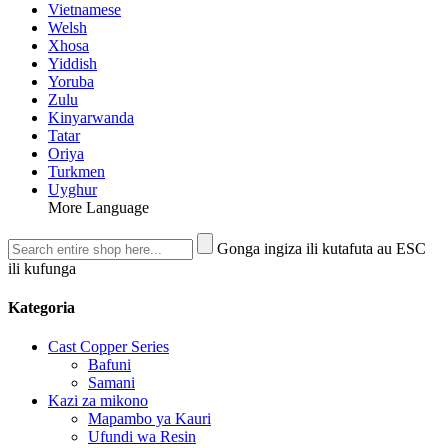
Vietnamese
Welsh
Xhosa
Yiddish
Yoruba
Zulu
Kinyarwanda
Tatar
Oriya
Turkmen
Uyghur
More Language
Gonga ingiza ili kutafuta au ESC
ili kufunga
Kategoria
Cast Copper Series
Bafuni
Samani
Kazi za mikono
Mapambo ya Kauri
Ufundi wa Resin