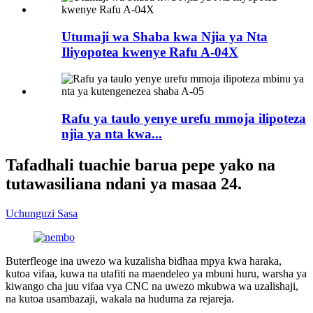
Utumaji wa Shaba kwa Njia ya Nta
Iliyopotea kwenye Rafu A-04X
Rafu ya taulo yenye urefu mmoja ilipoteza
njia ya nta kwa...
Tafadhali tuachie barua pepe yako na
tutawasiliana ndani ya masaa 24.
Uchunguzi Sasa
Buterfleoge ina uwezo wa kuzalisha bidhaa mpya kwa haraka,
kutoa vifaa, kuwa na utafiti na maendeleo ya mbuni huru, warsha ya
kiwango cha juu vifaa vya CNC na uwezo mkubwa wa uzalishaji,
na kutoa usambazaji, wakala na huduma za rejareja.