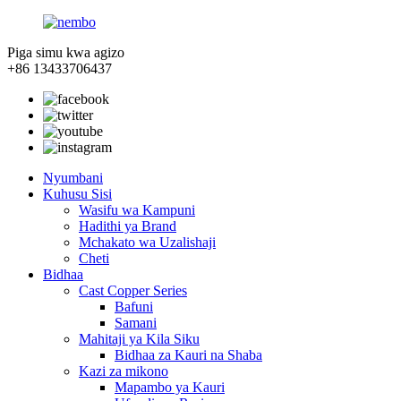
Piga simu kwa agizo
+86 13433706437
Nyumbani
Kuhusu Sisi
Wasifu wa Kampuni
Hadithi ya Brand
Mchakato wa Uzalishaji
Cheti
Bidhaa
Cast Copper Series
Bafuni
Samani
Mahitaji ya Kila Siku
Bidhaa za Kauri na Shaba
Kazi za mikono
Mapambo ya Kauri