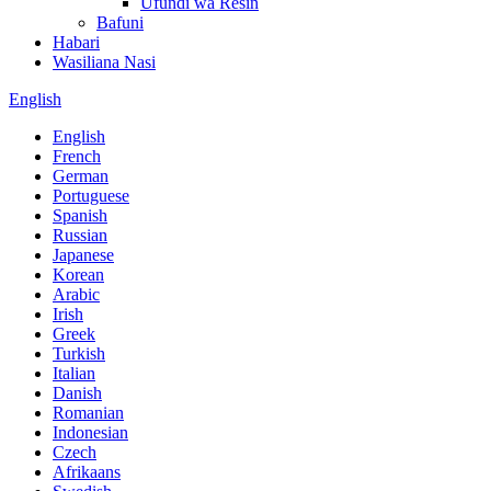
Ufundi wa Resin
Bafuni
Habari
Wasiliana Nasi
English
English
French
German
Portuguese
Spanish
Russian
Japanese
Korean
Arabic
Irish
Greek
Turkish
Italian
Danish
Romanian
Indonesian
Czech
Afrikaans