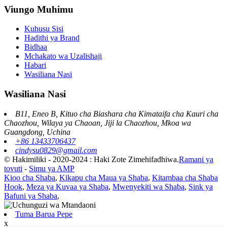
Viungo Muhimu
Kuhusu Sisi
Hadithi ya Brand
Bidhaa
Mchakato wa Uzalishaji
Habari
Wasiliana Nasi
Wasiliana Nasi
B11, Eneo B, Kituo cha Biashara cha Kimataifa cha Kauri cha
Chaozhou, Wilaya ya Chaoan, Jiji la Chaozhou, Mkoa wa
Guangdong, Uchina
+86 13433706437
cindysu0829@gmail.com
© Hakimiliki - 2020-2024 : Haki Zote Zimehifadhiwa.
Ramani ya
tovuti
-
Simu ya AMP
Kioo cha Shaba
,
Kikapu cha Maua ya Shaba
,
Kitambaa cha Shaba
Hook
,
Meza ya Kuvaa ya Shaba
,
Mwenyekiti wa Shaba
,
Sink ya
Bafuni ya Shaba
,
Tuma Barua Pepe
x