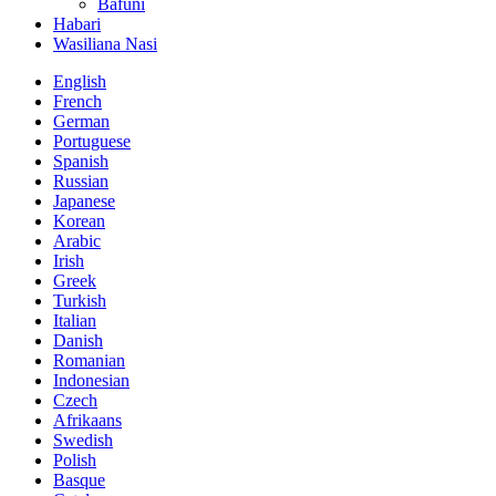
Bafuni
Habari
Wasiliana Nasi
English
French
German
Portuguese
Spanish
Russian
Japanese
Korean
Arabic
Irish
Greek
Turkish
Italian
Danish
Romanian
Indonesian
Czech
Afrikaans
Swedish
Polish
Basque