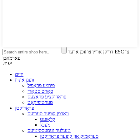
דריקן אַרייַן צו זוכן אָדער ESC צו
פאַרמאַכן
TOP
היים
וועגן אונדז
פירמע פּראָפיל
סאָרט סטאָרי
פּראָדוקציע פּראָצעס
סערטיפיקאַט
פּראָדוקטן
וואַרפן קופּער סעריעס
קלאָזעט
מעבל
טעגלעך נעסעססיטיעס
סעראַמיק און קופּער פּראָדוקטן