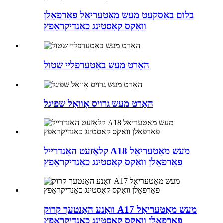
בלום באַסקעט מעש מאַטעריאַל פאַרפאַלן
וואַקס קאַסטינג כאַנדיקראַפץ
האַרט מעש באַטערפליי שטול
האַרט מעש גרויס אָוואַל שפּיגל
קלאָזעט האַנדרייל A18 מעש מאַטעריאַל
פאַרפאַלן וואַקס קאַסטינג כאַנדיקראַפץ
וואַנע האַנטעך קרוק A17 מעש מאַטעריאַל
פאַרפאַלן וואַקס קאַסטינג כאַנדיקראַפץ