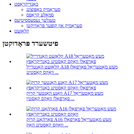
כאַנדיקראַפט
סעראַמיק באַפּוצונג
סמאָלע קראַפס
טעגלעך נעסעססיטיעס
סעראַמיק און קופּער פּראָדוקטן
קלאָזעט
פיטשערד פּראָדוקטן
קלאָזעט האַנטרייל A18 מעש מאַטעריאַל פאַרפאַלן
וואַקס קאַסטינג ...
וואַנע האַנטעך קרוק A17 מעש מאַטעריאַל
פאַרפאַלן וואַקס קאַסטין ...
פאָרהאַנג קרוק A16 מעש מאַטעריאַל פאַרפאַלן
וואַקס קאַסטינג האַק ...