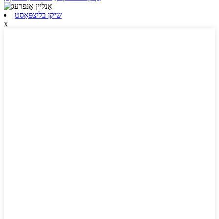
שיקן בליצפּאָסט
x