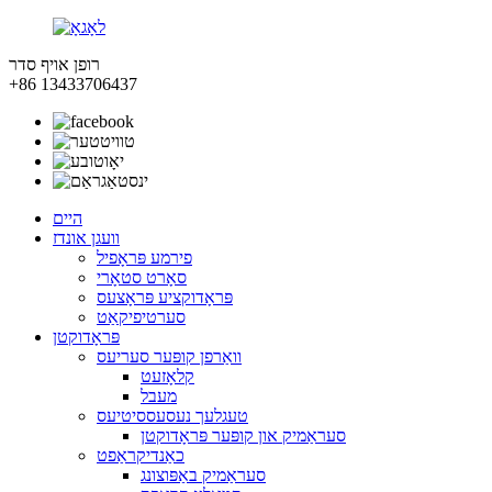
רופן אויף סדר
+86 13433706437
היים
וועגן אונדז
פירמע פּראָפיל
סאָרט סטאָרי
פּראָדוקציע פּראָצעס
סערטיפיקאַט
פּראָדוקטן
וואַרפן קופּער סעריעס
קלאָזעט
מעבל
טעגלעך נעסעססיטיעס
סעראַמיק און קופּער פּראָדוקטן
כאַנדיקראַפט
סעראַמיק באַפּוצונג