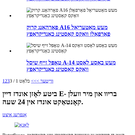
פאָרהאַנג קרוק A16 מעש מאַטעריאַל
פאַרפאַלן וואַקס קאַסטינג כאַנדיקראַפץ
טאָפּל זייף שיסל A-14 מעש באַסע לאָסט
וואַקס קאַסטינג כאַנדיקראַפץ
ווייַטער >
>>
בלאַט 1 / 3
3
2
1
ביטע לאָזן אונדז דיין E- בריוו און מיר וועלן
קאָנטאַקט אונדז אין 24 שעה.
אָנפרעג איצט