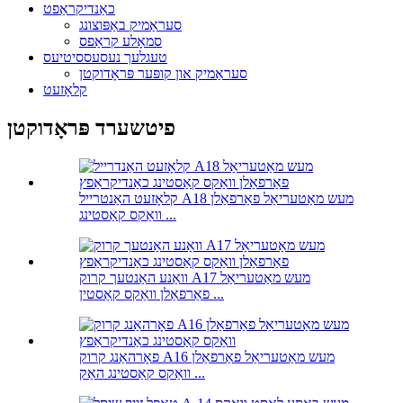
כאַנדיקראַפט
סעראַמיק באַפּוצונג
סמאָלע קראַפס
טעגלעך נעסעססיטיעס
סעראַמיק און קופּער פּראָדוקטן
קלאָזעט
פיטשערד פּראָדוקטן
קלאָזעט האַנטרייל A18 מעש מאַטעריאַל פאַרפאַלן
וואַקס קאַסטינג ...
וואַנע האַנטעך קרוק A17 מעש מאַטעריאַל
פאַרפאַלן וואַקס קאַסטין ...
פאָרהאַנג קרוק A16 מעש מאַטעריאַל פאַרפאַלן
וואַקס קאַסטינג האַק ...