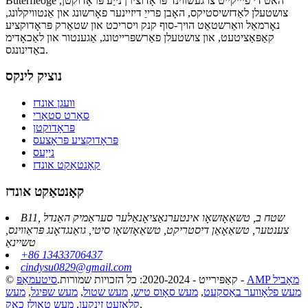
Buterfleoge האט די פיייקייט צו געשווינד פּראָדוצירן נייַע פּראָדוקטן,
צושטעלן לאַדזשיסטיקס, האָבן פרייַ דיזיינער פאָרשונג און אַנטוויקלונג,
נאָרמאַל וואַרשטאַט הויך-סוף קנק ויסריכט און שטאַרק פּראָדוקציע
קאַפּאַציטעט, און צושטעלן פאַרשפּרייטונג, אַגענטור און לאַכאָדימ
באַדינונגס.
נוציק לינקס
וועגן אונדז
סאָרט סטאָרי
פּראָדוקטן
פּראָדוקציע פּראָצעס
נייַעס
קאָנטאַקט אונדז
קאָנטאַקט אונדז
B11, שטח ב, טשאַאָזשאָו אינטערנאַציאָנאַלער סעראַמיק האַנדל
צענטער, טשאַאָאַן דיסטריקט, טשאַאָזשאָו סיטי, גואַנגדאָנג פּראַווינס,
טשיינאַ
+86 13433706437
cindysu0829@gmail.com
AMP מאָביל
-
© קאַפּירייט - 2020-2024: כל הזכויות שמורות.
סיטעמאַפּ
מעש פלאָווער באַסקעט
,
מעש סאָוס טיש
,
מעש שטול
,
מעש שפּיגל
,
מעש
,
קלאָזעט זינקען
,
מעש טאַולז כאָק