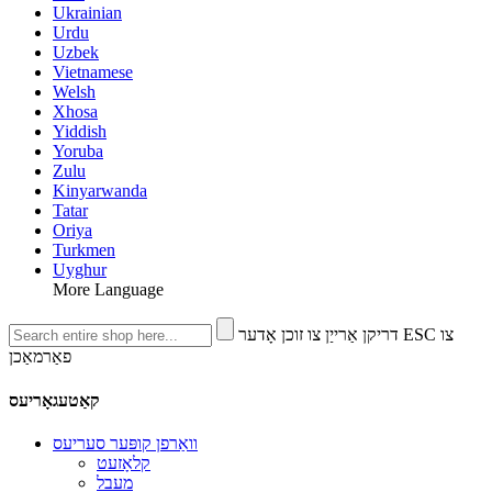
Ukrainian
Urdu
Uzbek
Vietnamese
Welsh
Xhosa
Yiddish
Yoruba
Zulu
Kinyarwanda
Tatar
Oriya
Turkmen
Uyghur
More Language
דריקן אַרייַן צו זוכן אָדער ESC צו
פאַרמאַכן
קאַטעגאָריעס
וואַרפן קופּער סעריעס
קלאָזעט
מעבל