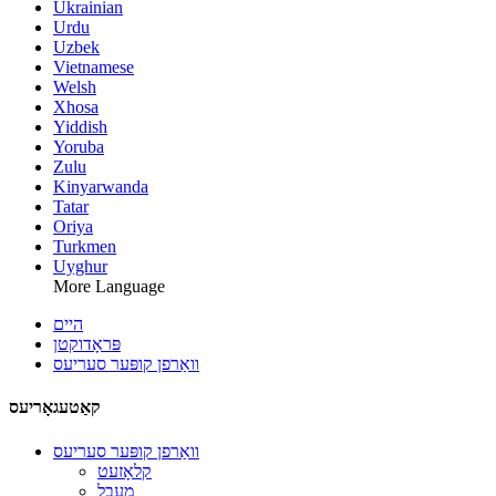
Ukrainian
Urdu
Uzbek
Vietnamese
Welsh
Xhosa
Yiddish
Yoruba
Zulu
Kinyarwanda
Tatar
Oriya
Turkmen
Uyghur
More Language
היים
פּראָדוקטן
וואַרפן קופּער סעריעס
קאַטעגאָריעס
וואַרפן קופּער סעריעס
קלאָזעט
מעבל