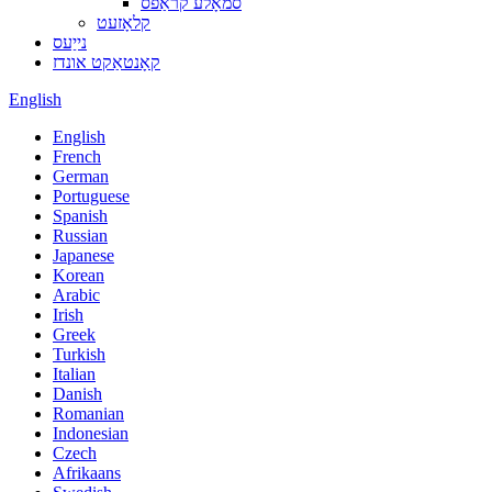
סמאָלע קראַפס
קלאָזעט
נייַעס
קאָנטאַקט אונדז
English
English
French
German
Portuguese
Spanish
Russian
Japanese
Korean
Arabic
Irish
Greek
Turkish
Italian
Danish
Romanian
Indonesian
Czech
Afrikaans