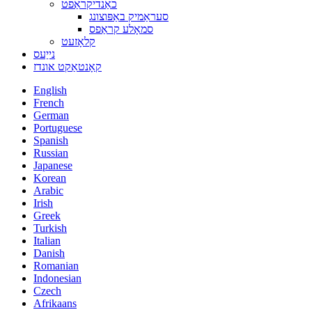
כאַנדיקראַפט
סעראַמיק באַפּוצונג
סמאָלע קראַפס
קלאָזעט
נייַעס
קאָנטאַקט אונדז
English
French
German
Portuguese
Spanish
Russian
Japanese
Korean
Arabic
Irish
Greek
Turkish
Italian
Danish
Romanian
Indonesian
Czech
Afrikaans