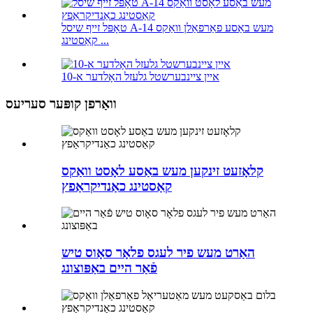
טאָפּל זייף שיסל A-14 מעש באַסע פאַרפאַלן וואַקס
קאַסטינג ...
איין ציינבערשטל גלעזל האָלדער א-10
וואַרפן קופּער סעריעס
קלאָזעט זינקען מעש באַסע לאָסט וואַקס
קאַסטינג כאַנדיקראַפץ
האַרט מעש פיר לעגס פלאָר סאָוס טיש
פֿאַר היים באַפּוצונג