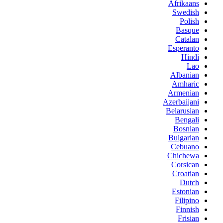
Afrikaans
Swedish
Polish
Basque
Catalan
Esperanto
Hindi
Lao
Albanian
Amharic
Armenian
Azerbaijani
Belarusian
Bengali
Bosnian
Bulgarian
Cebuano
Chichewa
Corsican
Croatian
Dutch
Estonian
Filipino
Finnish
Frisian