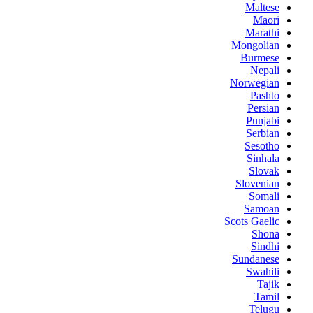
Maltese
Maori
Marathi
Mongolian
Burmese
Nepali
Norwegian
Pashto
Persian
Punjabi
Serbian
Sesotho
Sinhala
Slovak
Slovenian
Somali
Samoan
Scots Gaelic
Shona
Sindhi
Sundanese
Swahili
Tajik
Tamil
Telugu