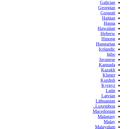
Galician
Georgian
Gujarati
Haitian
Hausa
Hawaiian
Hebrew
Hmong
Hungarian
Icelandic
Igbo
Javanese
Kannada
Kazakh
Khmer
Kurdish
Kyrgyz
Latin
Latvian
Lithuanian
Luxembou..
Macedonian
Malagasy
Malay
Malayalam