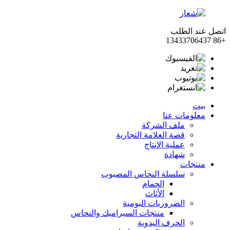
اتصل عند الطلب
+86 13433706437
بيت
معلومات عنا
ملف الشركة
قصة العلامة التجارية
عملية الإنتاج
شهادة
منتجات
سلسلة النحاس المصبوب
الحمام
الأثاث
الضروريات اليومية
منتجات السيراميك والنحاس
الحرف اليدوية