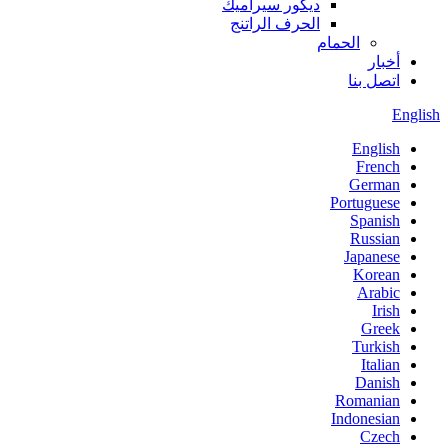
ديكور سيراميك
الحرف الراتنج
الحمام
أخبار
اتصل بنا
English
English
French
German
Portuguese
Spanish
Russian
Japanese
Korean
Arabic
Irish
Greek
Turkish
Italian
Danish
Romanian
Indonesian
Czech