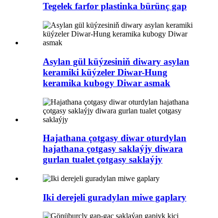
Tegelek farfor plastinka bürünç gap
Asylan gül küýzesiniň diwary asylan
keramiki küýzeler Diwar-Hung
keramika kubogy Diwar asmak
Hajathana çotgasy diwar oturdylan
hajathana çotgasy saklaýjy diwara
gurlan tualet çotgasy saklaýjy
Iki derejeli guradylan miwe gaplary