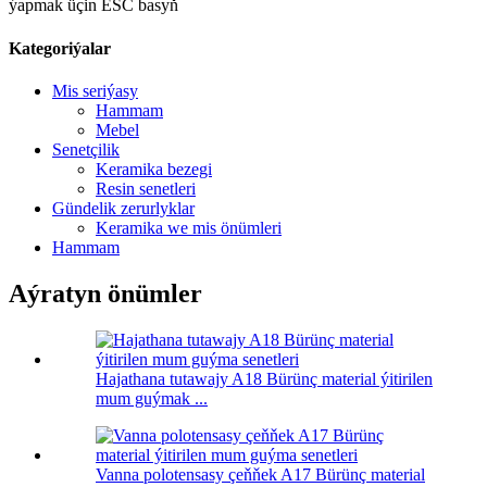
ýapmak üçin ESC basyň
Kategoriýalar
Mis seriýasy
Hammam
Mebel
Senetçilik
Keramika bezegi
Resin senetleri
Gündelik zerurlyklar
Keramika we mis önümleri
Hammam
Aýratyn önümler
Hajathana tutawajy A18 Bürünç material ýitirilen
mum guýmak ...
Vanna polotensasy çeňňek A17 Bürünç material