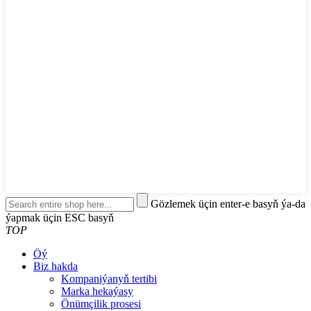
Gözlemek üçin enter-e basyň ýa-da
ýapmak üçin ESC basyň
TOP
Öý
Biz hakda
Kompaniýanyň tertibi
Marka hekaýasy
Önümçilik prosesi