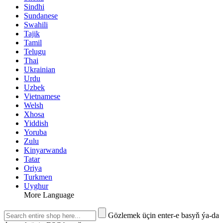
Sindhi
Sundanese
Swahili
Tajik
Tamil
Telugu
Thai
Ukrainian
Urdu
Uzbek
Vietnamese
Welsh
Xhosa
Yiddish
Yoruba
Zulu
Kinyarwanda
Tatar
Oriya
Turkmen
Uyghur
More Language
Gözlemek üçin enter-e basyň ýa-da