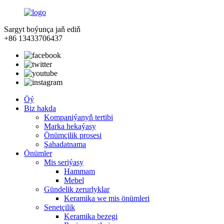
Sargyt boýunça jaň ediň
+86 13433706437
Öý
Biz hakda
Kompaniýanyň tertibi
Marka hekaýasy
Önümçilik prosesi
Şahadatnama
Önümler
Mis seriýasy
Hammam
Mebel
Gündelik zerurlyklar
Keramika we mis önümleri
Senetçilik
Keramika bezegi