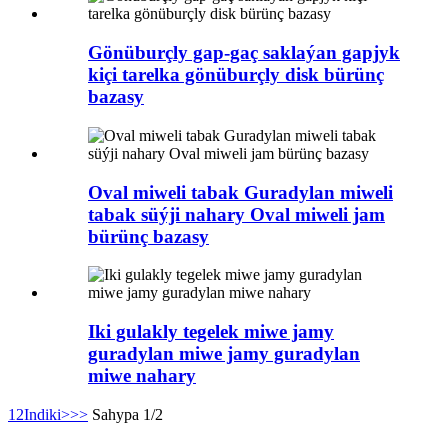
Gönüburçly gap-gaç saklaýan gapjyk
kiçi tarelka gönüburçly disk bürünç
bazasy
Oval miweli tabak Guradylan miweli
tabak süýji nahary Oval miweli jam
bürünç bazasy
Iki gulakly tegelek miwe jamy
guradylan miwe jamy guradylan
miwe nahary
1
2
Indiki>
>>
Sahypa 1/2