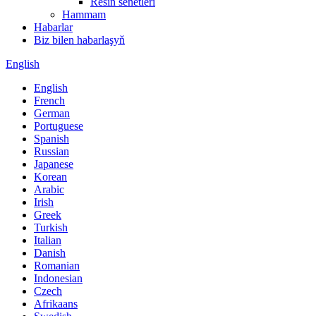
Resin senetleri
Hammam
Habarlar
Biz bilen habarlaşyň
English
English
French
German
Portuguese
Spanish
Russian
Japanese
Korean
Arabic
Irish
Greek
Turkish
Italian
Danish
Romanian
Indonesian
Czech
Afrikaans