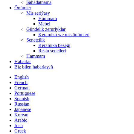
Şahadatnama
Önümler
Mis seriýasy
Hammam
Mebel
Gündelik zerurlyklar
Keramika we mis önümleri
Senetçilik
Keramika bezegi
Resin senetleri
Hammam
Habarlar
Biz bilen habarlaşyň
English
French
German
Portuguese
Spanish
Russian
Japanese
Korean
Arabic
Irish
Greek