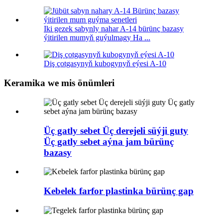
Iki gezek sabynly nahar A-14 bürünç bazasy
ýitirilen mumyň guýulmagy Ha ...
Diş çotgasynyň kubogynyň eýesi A-10
Keramika we mis önümleri
Üç gatly sebet Üç derejeli süýji guty
Üç gatly sebet aýna jam bürünç
bazasy
Kebelek farfor plastinka bürünç gap