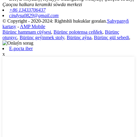
Çaoçou halkara keramiki söwda merkezi
+86 13433706437
cindysu0829@gmail.com
© Copyright - 2020-2024: Rightshli hukuklar goralan.
Sahypanyň
kartasy
-
AMP Mobile
Bürünç hammam çüýşesi
,
Bürünç polotensa çeňňek
,
Bürünç
oturgyç
,
Bürünç geýinmek stoly
,
Bürünç aýna
,
Bürünç gül sebedi
,
E-poçta iber
x