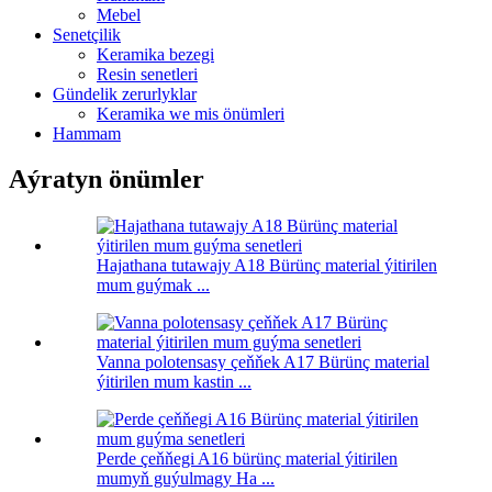
Mebel
Senetçilik
Keramika bezegi
Resin senetleri
Gündelik zerurlyklar
Keramika we mis önümleri
Hammam
Aýratyn önümler
Hajathana tutawajy A18 Bürünç material ýitirilen
mum guýmak ...
Vanna polotensasy çeňňek A17 Bürünç material
ýitirilen mum kastin ...
Perde çeňňegi A16 bürünç material ýitirilen
mumyň guýulmagy Ha ...