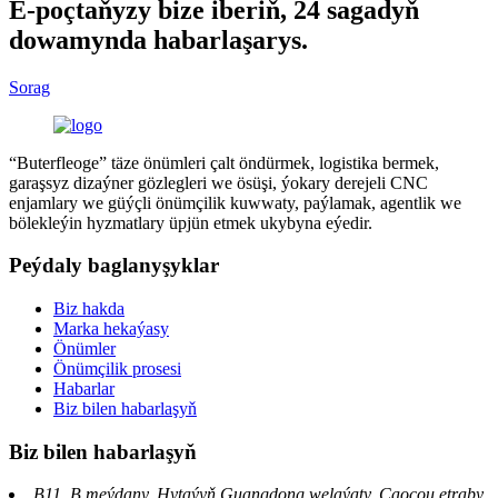
E-poçtaňyzy bize iberiň, 24 sagadyň
dowamynda habarlaşarys.
Sorag
“Buterfleoge” täze önümleri çalt öndürmek, logistika bermek,
garaşsyz dizaýner gözlegleri we ösüşi, ýokary derejeli CNC
enjamlary we güýçli önümçilik kuwwaty, paýlamak, agentlik we
bölekleýin hyzmatlary üpjün etmek ukybyna eýedir.
Peýdaly baglanyşyklar
Biz hakda
Marka hekaýasy
Önümler
Önümçilik prosesi
Habarlar
Biz bilen habarlaşyň
Biz bilen habarlaşyň
B11, B meýdany, Hytaýyň Guangdong welaýaty, Çaoçou etraby,