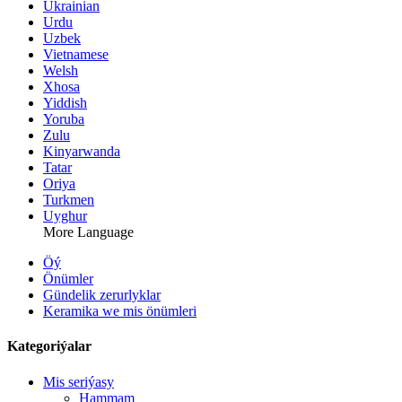
Ukrainian
Urdu
Uzbek
Vietnamese
Welsh
Xhosa
Yiddish
Yoruba
Zulu
Kinyarwanda
Tatar
Oriya
Turkmen
Uyghur
More Language
Öý
Önümler
Gündelik zerurlyklar
Keramika we mis önümleri
Kategoriýalar
Mis seriýasy
Hammam