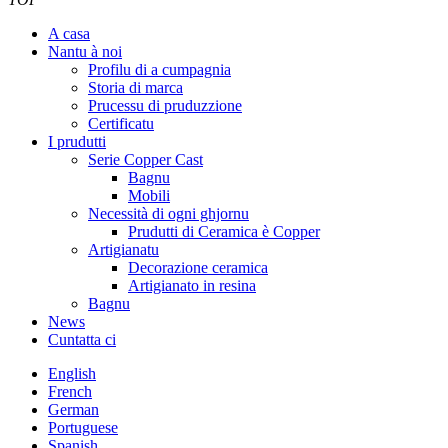
A casa
Nantu à noi
Profilu di a cumpagnia
Storia di marca
Prucessu di pruduzzione
Certificatu
I prudutti
Serie Copper Cast
Bagnu
Mobili
Necessità di ogni ghjornu
Prudutti di Ceramica è Copper
Artigianatu
Decorazione ceramica
Artigianato in resina
Bagnu
News
Cuntatta ci
English
French
German
Portuguese
Spanish