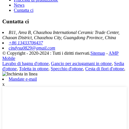
News
Cuntatta ci
Cuntatta ci
B11, Area B, Chaozhou International Ceramic Trade Center,
Chaoan District, Chaozhou City, Guangdong Province, China
+86 13433706437
cindysu0829@gmail.com
© Copyright - 2020-2024 : Tutti i diritti riservati.
Sitemap
-
AMP
Mobile
Lavabo di bagnu d'ottone
,
Gancio per asciugamani in ottone
,
Sedia
d'ottone
,
Toletta in ottone
,
Specchio d'ottone
,
Cesta di fiori d'ottone
,
Mandate e-mail
x