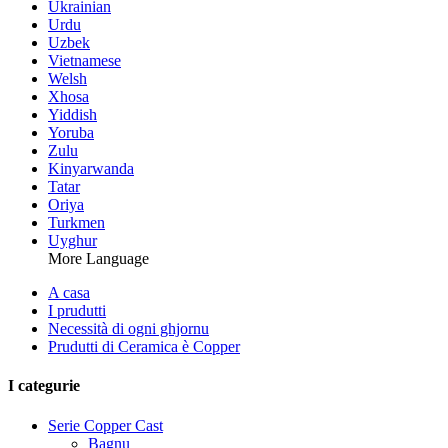
Ukrainian
Urdu
Uzbek
Vietnamese
Welsh
Xhosa
Yiddish
Yoruba
Zulu
Kinyarwanda
Tatar
Oriya
Turkmen
Uyghur
More Language
A casa
I prudutti
Necessità di ogni ghjornu
Prudutti di Ceramica è Copper
I categurie
Serie Copper Cast
Bagnu