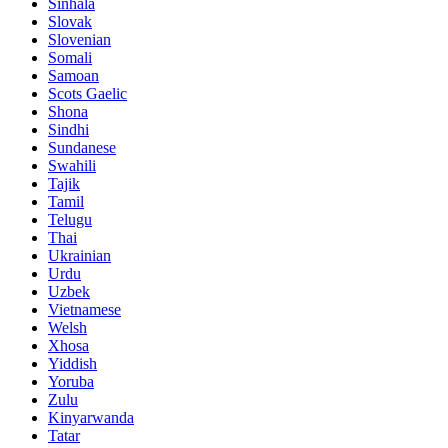
Sinhala
Slovak
Slovenian
Somali
Samoan
Scots Gaelic
Shona
Sindhi
Sundanese
Swahili
Tajik
Tamil
Telugu
Thai
Ukrainian
Urdu
Uzbek
Vietnamese
Welsh
Xhosa
Yiddish
Yoruba
Zulu
Kinyarwanda
Tatar