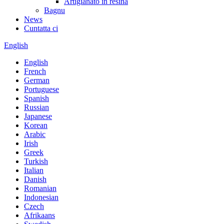
Artigianato in resina
Bagnu
News
Cuntatta ci
English
English
French
German
Portuguese
Spanish
Russian
Japanese
Korean
Arabic
Irish
Greek
Turkish
Italian
Danish
Romanian
Indonesian
Czech
Afrikaans