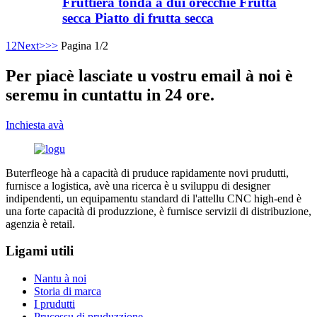
Fruttiera tonda à dui orecchie Frutta
secca Piatto di frutta secca
1
2
Next>
>>
Pagina 1/2
Per piacè lasciate u vostru email à noi è
seremu in cuntattu in 24 ore.
Inchiesta avà
Buterfleoge hà a capacità di pruduce rapidamente novi prudutti,
furnisce a logistica, avè una ricerca è u sviluppu di designer
indipendenti, un equipamentu standard di l'attellu CNC high-end è
una forte capacità di produzzione, è furnisce servizii di distribuzione,
agenzia è retail.
Ligami utili
Nantu à noi
Storia di marca
I prudutti
Prucessu di pruduzzione